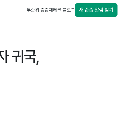
새 줍줍 알림 받기
무순위 줍줍
재테크 블로그
자 귀국,