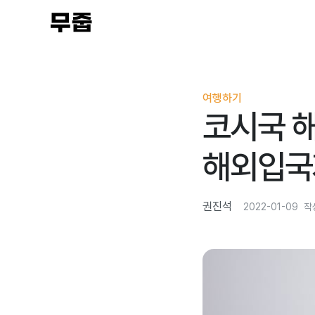
여행하기
코시국 해
해외입국
권진석
2022-01-09
작