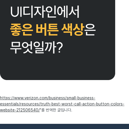
https://www.verizon.com/business/small-business-
essentials/resources/truth-best-worst-call-action-button-colors-
website-212506540/
"를 번역한 글입니다.