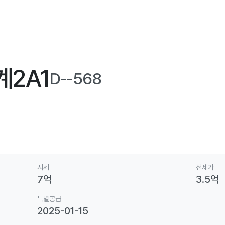
계2A1
D-
-568
시세
전세가
7
억
3.5
억
특별공급
2025-01-15