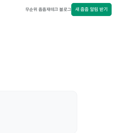
새 줍줍 알림 받기
무순위 줍줍
재테크 블로그