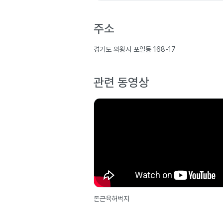
주소
경기도 의왕시 포일동 168-17
관련 동영상
돈근육허벅지