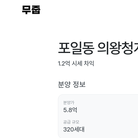
포일동 의왕청
1.2
억 시세 차익
분양 정보
분양가
5.8
억
공급 규모
320
세대