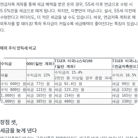
연금저축 계좌를 통해 세금 혜택을 받은 돈의 경우, 55세 이후 연금으로 수령 시
5.5%만을 세금으로 떼게 됩니다. 하지만, 이뿐만이 아닙니다. 설사, 55세 이전에
수령한다고 하더라도, 더 적은 세금을 낼 수도 있습니다. 바로, 연금저축 계좌로 해
외투자를 할 때이죠! 특히 투자금이 커질수록 세금혜택이 좋아진다는 특징이 있습니
다.
해외 주식 양득세 비교
TIGER 미국나스닥100
TIGER 미국나
수익금
QQQ(일반 계좌)
(일반 계좌)
(연금저축펀드
수익금의 15.4%
세율
수익금의 22%
수익의 16.5%
2천만 원 이상일 경우 종합 과세
수익 600만 원
세금 77만 원
세금 92.4만 원
세금 99만 원
수익 800만 원
세금 121만 원
세금 123.2만 원
세금 132만 원
1,000만 원
세금 165만 원
세금 154만 원
세금 165만 원
2,000만 원
세금 385만 원
세금 480만 원
세금 330만 원
장점 셋,
세금을 늦게 낸다